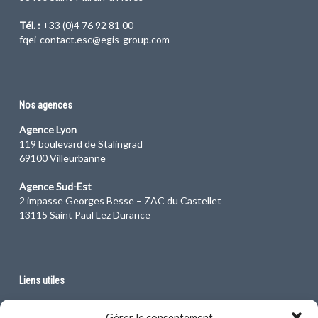
Tél. :
+33 (0)4 76 92 81 00
fqei-contact.esc@egis-group.com
Nos agences
Agence Lyon
119 boulevard de Stalingrad
69100 Villeurbanne
Agence Sud-Est
2 impasse Georges Besse – ZAC du Castellet
13115 Saint Paul Lez Durance
Liens utiles
Faure QEI, une société du groupe Egis
Gérer le consentement