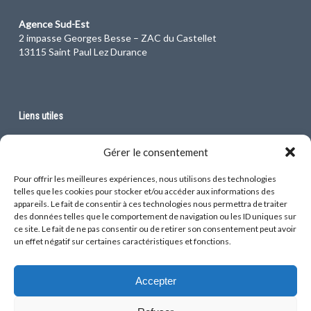
Agence Sud-Est
2 impasse Georges Besse – ZAC du Castellet
13115 Saint Paul Lez Durance
Liens utiles
Faure QEI, une société du groupe Egis
Gérer le consentement
Pour offrir les meilleures expériences, nous utilisons des technologies
telles que les cookies pour stocker et/ou accéder aux informations des
appareils. Le fait de consentir à ces technologies nous permettra de traiter
des données telles que le comportement de navigation ou les ID uniques sur
ce site. Le fait de ne pas consentir ou de retirer son consentement peut avoir
un effet négatif sur certaines caractéristiques et fonctions.
Mentions légales
Accepter